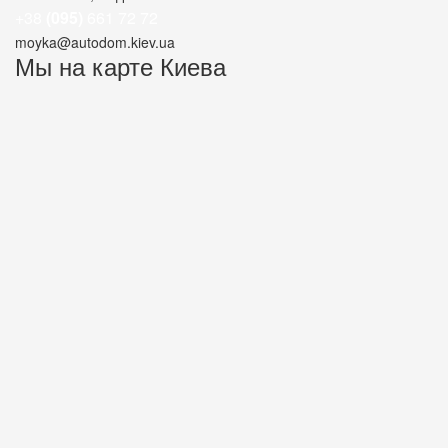
+38
(095)
661 72 72
moyka@autodom.kiev.ua
Мы на карте Киева